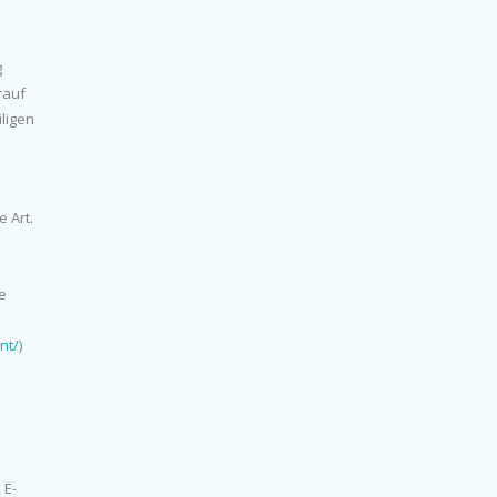
g
rauf
ligen
 Art.
e
nt/
)
 E-