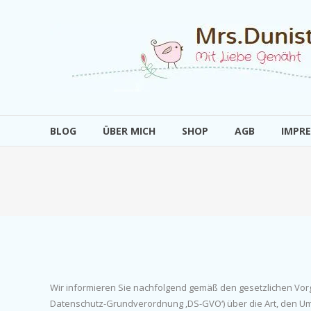
Zum
Inhalt
Mrs.Dunistyle
springen
Mit
Liebe
Genäht
BLOG
ÜBER MICH
SHOP
AGB
IMPR
Wir informieren Sie nachfolgend gemäß den gesetzlichen Vo
Datenschutz-Grundverordnung ‚DS-GVO‘) über die Art, den 