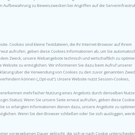
ren Aufbewahrung zu Beweiszwecken bei Angriffen auf die Serverinfrastru
te. Cookies sind kleine Textdateien, die Ihr Internet-Browser auf Ihrem
neut aufrufen, geben diese Cookies Informationen ab, um Sie automatisc
 dem Zweck, unsere Webangebote technisch und wirtschaftlich zu optimi
e Website zu ermöglichen. Wir informieren Sie dazu beim Aufruf unserer
erklärung über die Verwendung von Cookies zu den zuvor genannten Zwe
verhindern können („Opt-out“). Unsere Website nutzt Session-Cookies,
ererkennen mehrfacher Nutzung eines Angebots durch denselben Nutze
s Login-Status). Wenn Sie unsere Seite erneut aufrufen, geben diese Cookie
Die so erlangten Informationen dienen dazu, unsere Angebote zu optimie
möglichen. Wenn Sie den Browser schließen oder Sie sich ausloggen, wer
iner vorgegebenen Dauer gelöscht, die sich je nach Cookie unterscheide