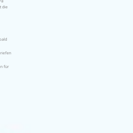
ng
t die
bald
riefen
n für