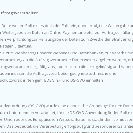
uftragsverarbeiter
ritte weiter. Sollte dies doch der Fall sein, dann erfolgt die Weitergabe a
r Weitergabe von Daten an Online-Paymentanbieter zur Vertragserfüllun
chen Verpflichtung zur Herausgabe der Daten zum Zwecke der Strafverfol
istigen Eigentum.
 z.B. zum Webhosting unserer Websites und Datenbanken) zur Verarbeitun
erarbeitung an die Auftragsverarbeiter Daten weitergegeben werden, erf
ragsverarbeiter sorgfältig aus, kontrollieren diese regelmäßig und habe
 Zudem müssen die Auftragsverarbeiter geeignete technische und
chutzvorschriften gem. BDSG n.F. und DS-GVO einhalten
ndverordnung (DS-GVO) wurde eine einheitliche Grundlage für den Date
urch Unternehmen verarbeitet, für die DS-GVO Anwendung findet. Sollte 
hen Union oder des Europäischen Wirtschaftsraums stattfinden, so müssen
len. Das bedeutet, die Verarbeitung erfolgt aufgrund besonderer Garantie