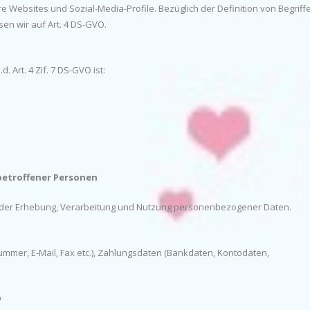
 Websites und Sozial-Media-Profile. Bezüglich der Definition von Begriff
n wir auf Art. 4 DS-GVO.
. Art. 4 Zif. 7 DS-GVO ist:
betroffener Personen
k der Erhebung, Verarbeitung und Nutzung personenbezogener Daten.
mmer, E-Mail, Fax etc.), Zahlungsdaten (Bankdaten, Kontodaten,
O