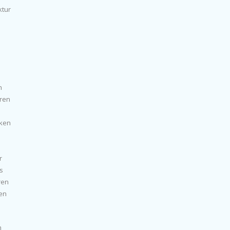
ktur
h
eren
cken
r
s
ren
den
n