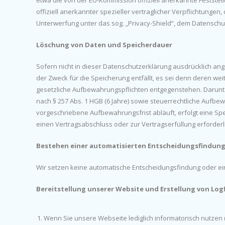
etwa die von der EU-Kommission offiziell anerkannte Festst
offiziell anerkannter spezieller vertraglicher Verpflichtunge
Unterwerfung unter das sog. „Privacy-Shield“, dem Datensc
Löschung von Daten und Speicherdauer
Sofern nicht in dieser Datenschutzerklärung ausdrücklich a
der Zweck für die Speicherung entfällt, es sei denn deren w
gesetzliche Aufbewahrungspflichten entgegenstehen. Darunte
nach § 257 Abs. 1 HGB (6 Jahre) sowie steuerrechtliche Aufbe
vorgeschriebene Aufbewahrungsfrist abläuft, erfolgt eine Spe
einen Vertragsabschluss oder zur Vertragserfüllung erforderl
Bestehen einer automatisierten Entscheidungsfindun
Wir setzen keine automatische Entscheidungsfindung oder ein 
Bereitstellung unserer Website und Erstellung von Logf
Wenn Sie unsere Webseite lediglich informatorisch nutzen 