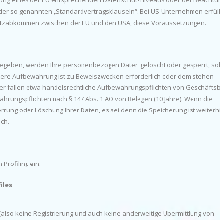
ellung eines der EU entsprechenden Datenschutzniveaus oder der Beachtu
n, der so genannten „Standardvertragsklauseln“. Bei US-Unternehmen erfüll
hutzabkommen zwischen der EU und den USA, diese Voraussetzungen.
ngegeben, werden Ihre personenbezogen Daten gelöscht oder gesperrt, so
eitere Aufbewahrung ist zu Beweiszwecken erforderlich oder dem stehen
r fallen etwa handelsrechtliche Aufbewahrungspflichten von Geschäftsb
wahrungspflichten nach § 147 Abs. 1 AO von Belegen (10 Jahre). Wenn die
rrung oder Löschung Ihrer Daten, es sei denn die Speicherung ist weiterhi
ich.
g
Profiling ein.
iles
(also keine Registrierung und auch keine anderweitige Übermittlung von