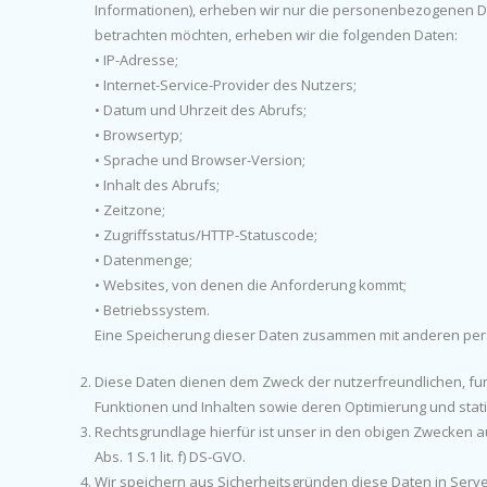
Informationen), erheben wir nur die personenbezogenen Da
betrachten möchten, erheben wir die folgenden Daten:
• IP-Adresse;
• Internet-Service-Provider des Nutzers;
• Datum und Uhrzeit des Abrufs;
• Browsertyp;
• Sprache und Browser-Version;
• Inhalt des Abrufs;
• Zeitzone;
• Zugriffsstatus/HTTP-Statuscode;
• Datenmenge;
• Websites, von denen die Anforderung kommt;
• Betriebssystem.
Eine Speicherung dieser Daten zusammen mit anderen pers
Diese Daten dienen dem Zweck der nutzerfreundlichen, fun
Funktionen und Inhalten sowie deren Optimierung und stat
Rechtsgrundlage hierfür ist unser in den obigen Zwecken a
Abs. 1 S.1 lit. f) DS-GVO.
Wir speichern aus Sicherheitsgründen diese Daten in Serve