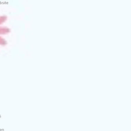
bsite
6
den