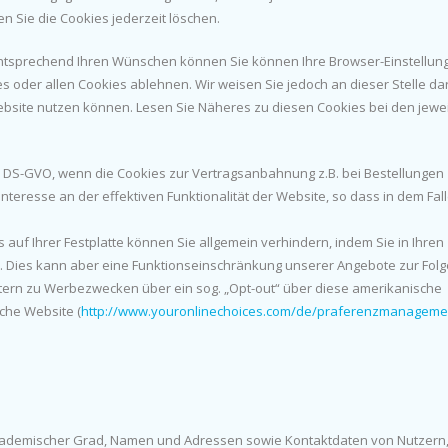
n Sie die Cookies jederzeit löschen.
tsprechend Ihren Wünschen können Sie können Ihre Browser-Einstellun
s oder allen Cookies ablehnen. Wir weisen Sie jedoch an dieser Stelle da
Website nutzen können. Lesen Sie Näheres zu diesen Cookies bei den jewei
t. b) DS-GVO, wenn die Cookies zur Vertragsanbahnung z.B. bei Bestellungen
teresse an der effektiven Funktionalität der Website, so dass in dem Falle
auf Ihrer Festplatte können Sie allgemein verhindern, indem Sie in Ihren
. Dies kann aber eine Funktionseinschränkung unserer Angebote zur Folg
tern zu Werbezwecken über ein sog. „Opt-out“ über diese amerikanische
che Website (
http://www.youronlinechoices.com/de/praferenzmanageme
akademischer Grad, Namen und Adressen sowie Kontaktdaten von Nutzern,