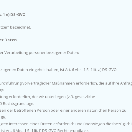
. 1 e) DS-GVO
zer“ bezeichnet.
er Daten
 der Verarbeitung personenbezogener Daten:
genen Daten eingeholt haben, ist Art. 6 Abs. 1 S. 1 lit. a) DS-GVO
 Durchführung vorvertraglicher Maßnahmen erforderlich, die auf Ihre Anfra
ge.
tung erforderlich, der wir unterliegen (z.B. gesetzliche
GVO Rechtsgrundlage.
essen der betroffenen Person oder einer anderen natürlichen Person zu
age.
gten Interessen eines Dritten erforderlich und überwiegen diesbezüglich 
 Art. 6 Abs. 1 S. 1 lit. f) DS-GVO Rechtsgrundlage.