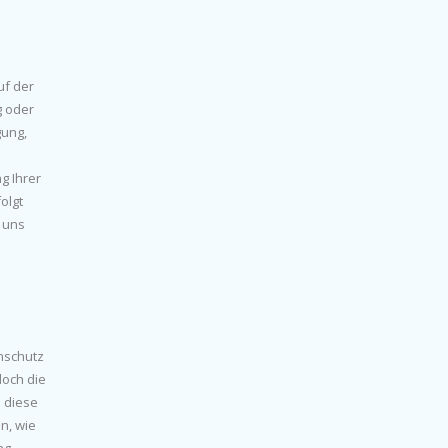
uf der
g oder
gung,
g Ihrer
olgt
n uns
nschutz
doch die
 diese
n, wie