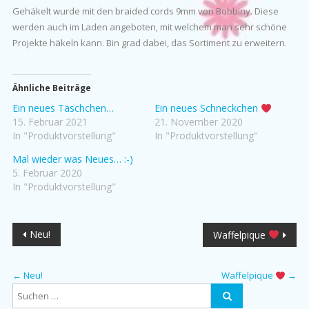
Gehäkelt wurde mit den braided cords 9mm von Bobbiny. Diese
werden auch im Laden angeboten, mit welchem man sehr schöne
Projekte häkeln kann. Bin grad dabei, das Sortiment zu erweitern.
Ähnliche Beiträge
Ein neues Täschchen…
Ein neues Schneckchen
15. Februar 2021
21. November 2020
In "Produktvorstellung"
In "Produktvorstellung"
Mal wieder was Neues… :-)
5. Februar 2020
In "Produktvorstellung"
Beitragsnavigation
Neu!
Waffelpique
←
Neu!
Waffelpique
→