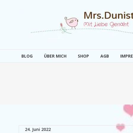
Zum
Inhalt
Mrs.Dunistyle
springen
Mit
Liebe
Genäht
BLOG
ÜBER MICH
SHOP
AGB
IMPR
24. Juni 2022