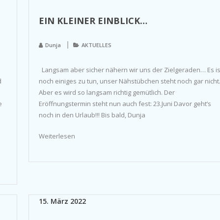
EIN KLEINER EINBLICK…
Dunja
AKTUELLES
Langsam aber sicher nähern wir uns der Zielgeraden… Es is
d
noch einiges zu tun, unser Nähstübchen steht noch gar nicht
Aber es wird so langsam richtig gemütlich. Der
e
Eröffnungstermin steht nun auch fest: 23.Juni Davor geht’s
noch in den Urlaub!!! Bis bald, Dunja
Weiterlesen
15. März 2022