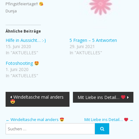
Pfingstfeiertage!!
Dunja
Ähnliche Beiträge
Hilfe in Aussicht… :-)
5 Fragen – 5 Antworten
15. Juni 2020
29. Juni 2021
In "AKTUELLES"
In "AKTUELLES"
Fotoshooting
1. Juni 2020
In "AKTUELLES"
Beitragsnavigation
Windeltasche mal anders
Mit Liebe ins Detail…
←
Windeltasche mal anders
Mit Liebe ins Detail…
→